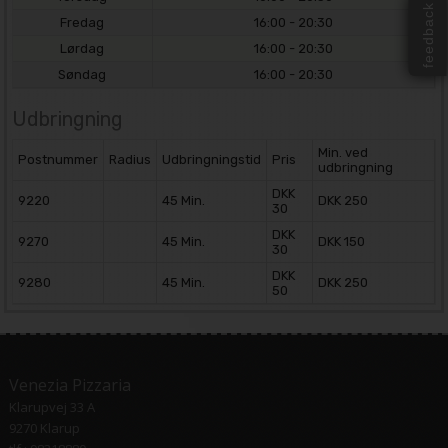
feedback
Fredag
16:00 - 20:30
Lørdag
16:00 - 20:30
Søndag
16:00 - 20:30
Udbringning
Min. ved
Postnummer
Radius
Udbringningstid
Pris
udbringning
DKK
9220
45 Min.
DKK 250
30
DKK
9270
45 Min.
DKK 150
30
DKK
9280
45 Min.
DKK 250
50
Venezia Pizzaria
Klarupvej 33 A
9270 Klarup