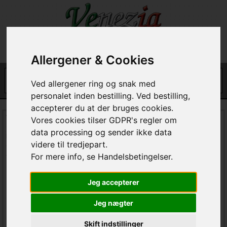
Allergener & Cookies
Ved allergener ring og snak med
personalet inden bestilling. Ved bestilling,
accepterer du at der bruges cookies.
Venezia Pizzaria
Vores cookies tilser GDPR's regler om
data processing og sender ikke data
Klarupvej 33 A
videre til tredjepart.
9270 Klarup
For mere info, se Handelsbetingelser.
tlf. :98318880
E-mail support:
Jeg accepterer
Restaurant Information
Jeg nægter
Hos os får du kvalitet og byens bedste mad!
Skift indstillinger